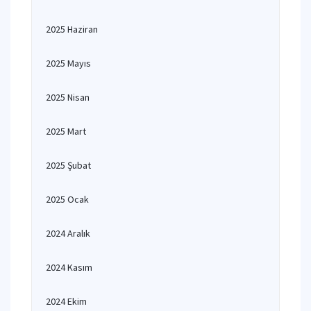
2025 Haziran
2025 Mayıs
2025 Nisan
2025 Mart
2025 Şubat
2025 Ocak
2024 Aralık
2024 Kasım
2024 Ekim