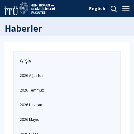
English
Haberler
Arşiv
2026 Ağustos
2026 Temmuz
2026 Haziran
2026 Mayıs