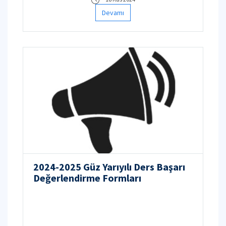
Devamı
2024-2025 Güz Yarıyılı Ders Başarı
Değerlendirme Formları