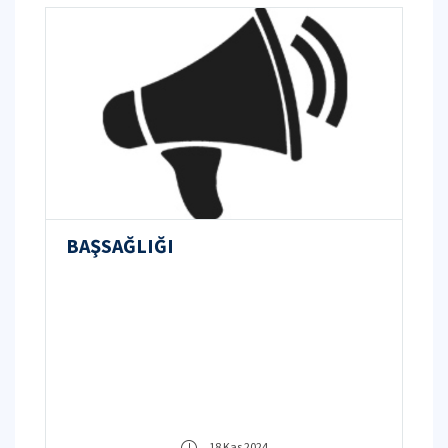
BAŞSAĞLIĞI
18 Kas 2024