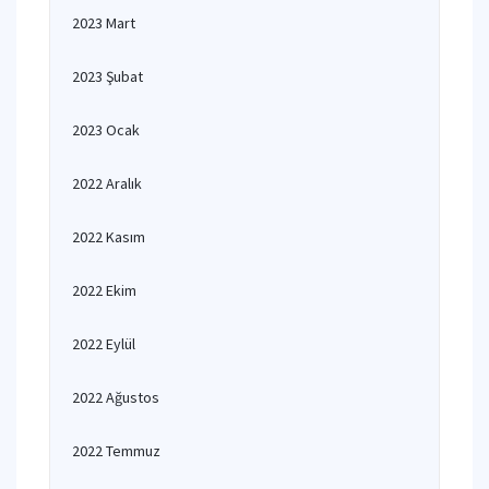
2023 Mart
2023 Şubat
2023 Ocak
2022 Aralık
2022 Kasım
2022 Ekim
2022 Eylül
2022 Ağustos
2022 Temmuz