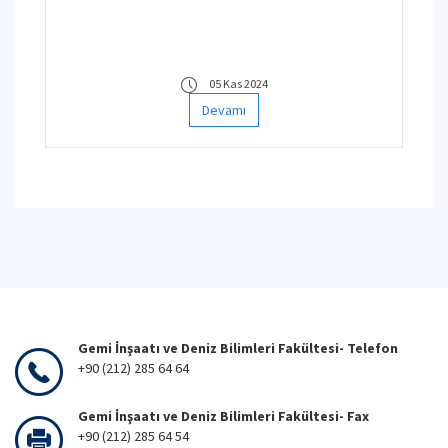
05 Kas 2024
Devamı
Gemi İnşaatı ve Deniz Bilimleri Fakültesi- Telefon
+90 (212) 285 64 64
Gemi İnşaatı ve Deniz Bilimleri Fakültesi- Fax
+90 (212) 285 64 54