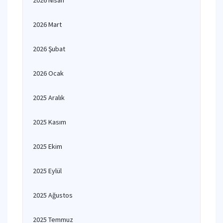
2026 Nisan
2026 Mart
2026 Şubat
2026 Ocak
2025 Aralık
2025 Kasım
2025 Ekim
2025 Eylül
2025 Ağustos
2025 Temmuz