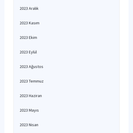
2023 Aralık
2023 Kasım
2023 Ekim
2023 Eylül
2023 Ağustos
2023 Temmuz
2023 Haziran
2023 Mayıs
2023 Nisan