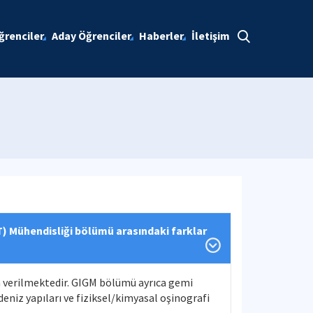
ğrenciler
Aday Öğrenciler
Haberler
İletişim
T) Mühendisliği bölümü arasındaki farklar
m verilmektedir. GIGM bölümü ayrıca gemi
niz yapıları ve fiziksel/kimyasal oşinografi