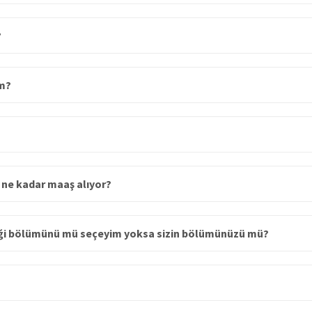
?
ım?
 ne kadar maaş alıyor?
liği bölümünü mü seçeyim yoksa sizin bölümünüzü mü?