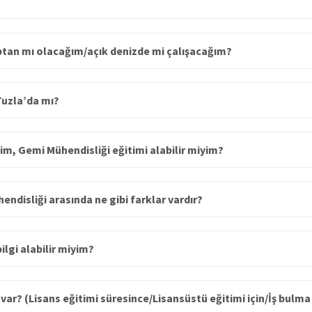
tan mı olacağım/açık denizde mi çalışacağım?
Tuzla’da mı?
m, Gemi Mühendisliği eğitimi alabilir miyim?
ndisliği arasında ne gibi farklar vardır?
ilgi alabilir miyim?
ız var? (Lisans eğitimi süresince/Lisansüstü eğitimi için/İş bul