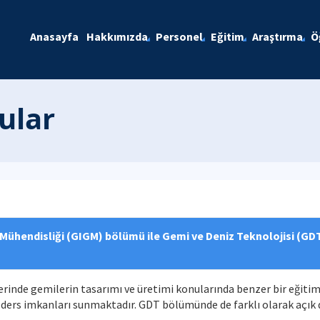
Anasayfa
Hakkımızda
Personel
Eğitim
Araştırma
Ö
ular
 Mühendisliği (GIGM) bölümü ile Gemi ve Deniz Teknolojisi (GD
rinde gemilerin tasarımı ve üretimi konularında benzer bir eğiti
ders imkanları sunmaktadır. GDT bölümünde de farklı olarak açık de