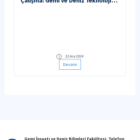
Çalışma: Gemi ve Deniz Teknolojisi
Mühendisliği Öğrencilerinde
Farkındalığı Artırmak
22 Ara 2024
Devamı
Gemi İnşaatı ve Deniz Bilimleri Fakültesi- Telefon