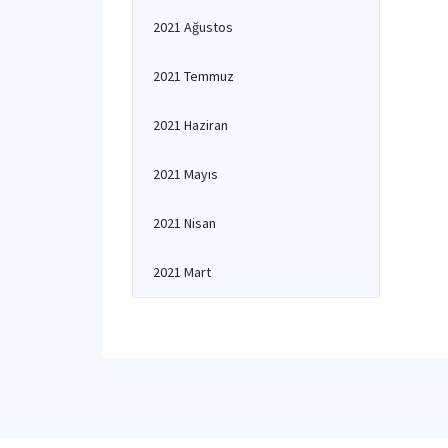
2021 Ağustos
2021 Temmuz
2021 Haziran
2021 Mayıs
2021 Nisan
2021 Mart