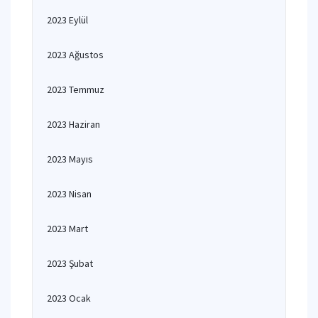
2023 Eylül
2023 Ağustos
2023 Temmuz
2023 Haziran
2023 Mayıs
2023 Nisan
2023 Mart
2023 Şubat
2023 Ocak