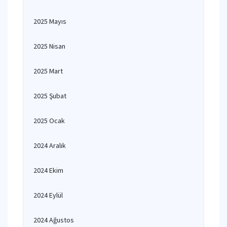
2025 Mayıs
2025 Nisan
2025 Mart
2025 Şubat
2025 Ocak
2024 Aralık
2024 Ekim
2024 Eylül
2024 Ağustos