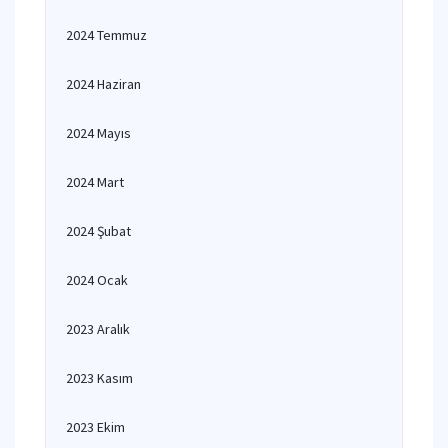
2024 Temmuz
2024 Haziran
2024 Mayıs
2024 Mart
2024 Şubat
2024 Ocak
2023 Aralık
2023 Kasım
2023 Ekim