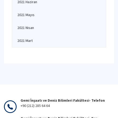
2021 Haziran
2021 Mayıs
2021 Nisan
2021 Mart
Gemi İnşaatı ve Deniz Bilimleri Fakültesi- Telefon
+90 (212) 285 64 64