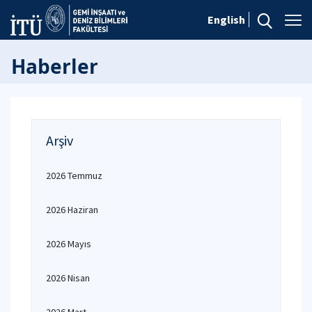
English
Haberler
Arşiv
2026 Temmuz
2026 Haziran
2026 Mayıs
2026 Nisan