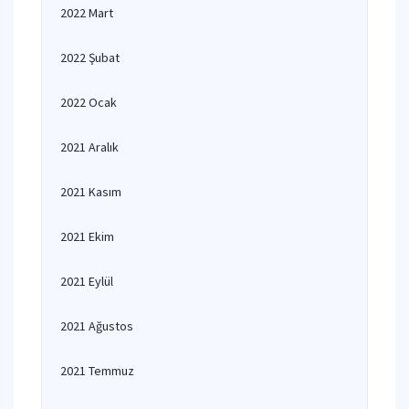
2022 Mart
2022 Şubat
2022 Ocak
2021 Aralık
2021 Kasım
2021 Ekim
2021 Eylül
2021 Ağustos
2021 Temmuz