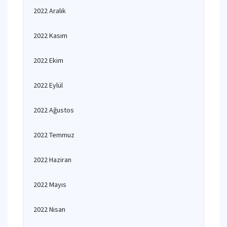
2022 Aralık
2022 Kasım
2022 Ekim
2022 Eylül
2022 Ağustos
2022 Temmuz
2022 Haziran
2022 Mayıs
2022 Nisan