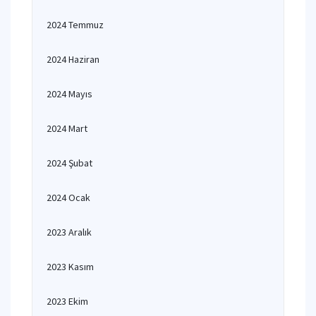
2024 Temmuz
2024 Haziran
2024 Mayıs
2024 Mart
2024 Şubat
2024 Ocak
2023 Aralık
2023 Kasım
2023 Ekim