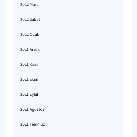
2022 Mart
2022 Şubat
2022 Ocak
2021 Aralık
2021 Kasım
2021 Ekim
2021 Eylül
2021 Ağustos
2021 Temmuz