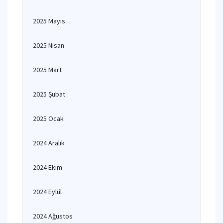
2025 Mayıs
2025 Nisan
2025 Mart
2025 Şubat
2025 Ocak
2024 Aralık
2024 Ekim
2024 Eylül
2024 Ağustos