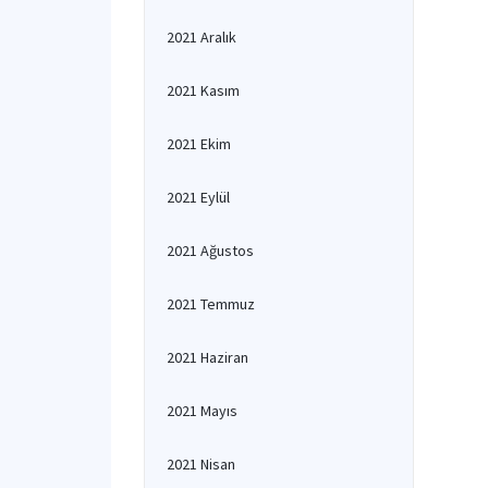
2021 Aralık
2021 Kasım
2021 Ekim
2021 Eylül
2021 Ağustos
2021 Temmuz
2021 Haziran
2021 Mayıs
2021 Nisan