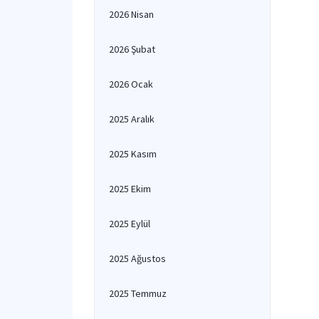
2026 Nisan
2026 Şubat
2026 Ocak
2025 Aralık
2025 Kasım
2025 Ekim
2025 Eylül
2025 Ağustos
2025 Temmuz