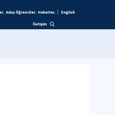
er
Aday Öğrenciler
Haberler
English
İletişim