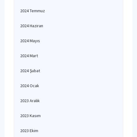
2024 Temmuz
2024 Haziran
2024 Mayıs
2024 Mart
2024 Şubat
2024 Ocak
2023 Aralık
2023 Kasım
2023 Ekim