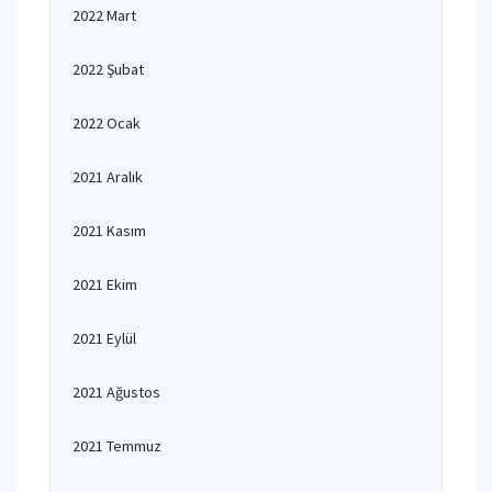
2022 Mart
2022 Şubat
2022 Ocak
2021 Aralık
2021 Kasım
2021 Ekim
2021 Eylül
2021 Ağustos
2021 Temmuz