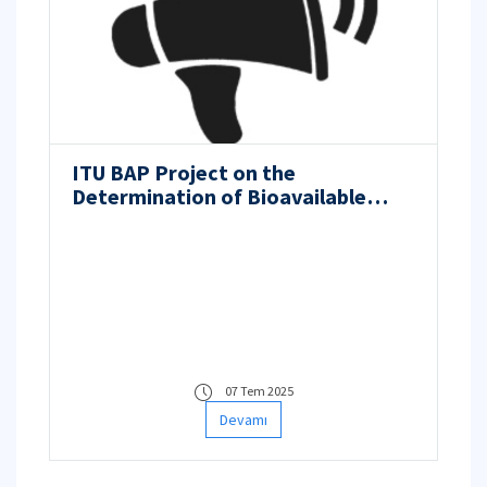
ITU BAP Project on the
Determination of Bioavailable
PAHs in Sediments Using Butyl
Rubber Passive Samplers
07 Tem 2025
Devamı