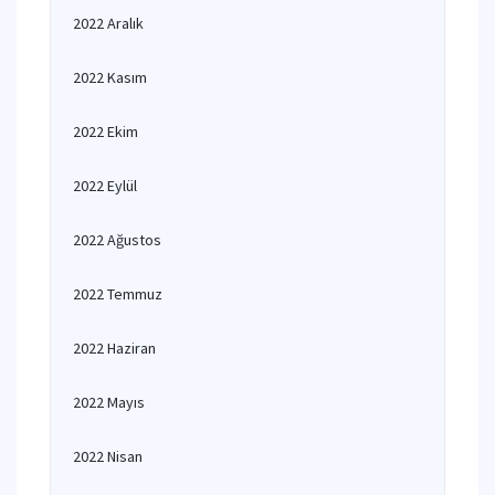
2022 Aralık
2022 Kasım
2022 Ekim
2022 Eylül
2022 Ağustos
2022 Temmuz
2022 Haziran
2022 Mayıs
2022 Nisan