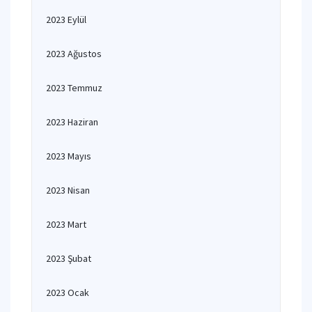
2023 Eylül
2023 Ağustos
2023 Temmuz
2023 Haziran
2023 Mayıs
2023 Nisan
2023 Mart
2023 Şubat
2023 Ocak