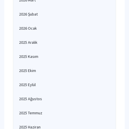
2026 Mart
2026 Şubat
2026 Ocak
2025 Aralık
2025 Kasım
2025 Ekim
2025 Eylül
2025 Ağustos
2025 Temmuz
2025 Haziran