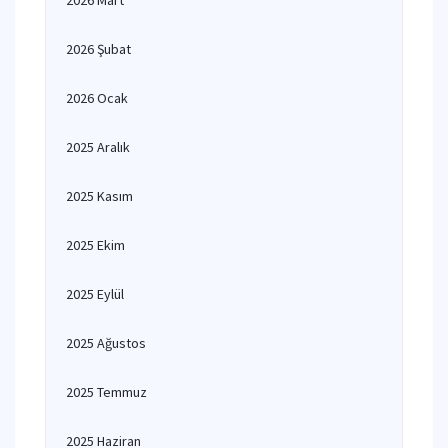
2026 Mart
2026 Şubat
2026 Ocak
2025 Aralık
2025 Kasım
2025 Ekim
2025 Eylül
2025 Ağustos
2025 Temmuz
2025 Haziran