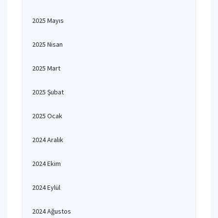
2025 Mayıs
2025 Nisan
2025 Mart
2025 Şubat
2025 Ocak
2024 Aralık
2024 Ekim
2024 Eylül
2024 Ağustos