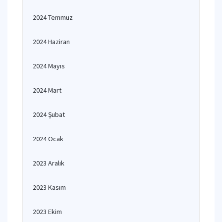
2024 Temmuz
2024 Haziran
2024 Mayıs
2024 Mart
2024 Şubat
2024 Ocak
2023 Aralık
2023 Kasım
2023 Ekim