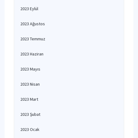
2023 Eylül
2023 Ağustos
2023 Temmuz
2023 Haziran
2023 Mayıs
2023 Nisan
2023 Mart
2023 Şubat
2023 Ocak