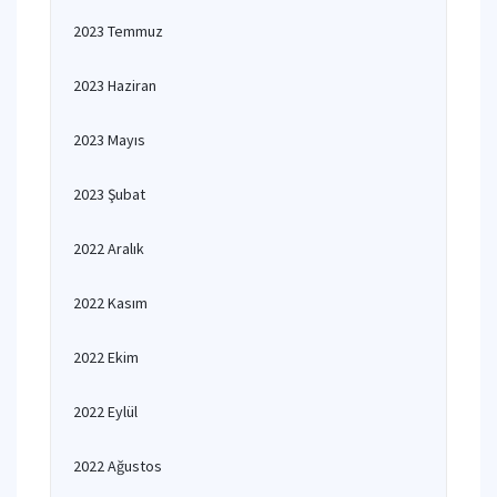
2023 Temmuz
2023 Haziran
2023 Mayıs
2023 Şubat
2022 Aralık
2022 Kasım
2022 Ekim
2022 Eylül
2022 Ağustos