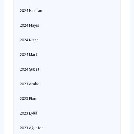
2024 Haziran
2024 Mayıs
2024 Nisan
2024 Mart
2024 Şubat
2023 Aralık
2023 Ekim
2023 Eylül
2023 Ağustos